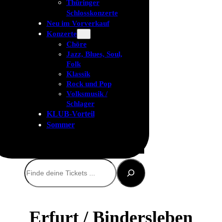
Thüringer
Schlosskonzerte
Neu im Vorverkauf
Konzerte
Chöre
Jazz, Blues, Soul,
Folk
Klassik
Rock und Pop
Volksmusik /
Schlager
KLUB-Vorteil
Sommer
Suchen
Erfurt / Bindersleben