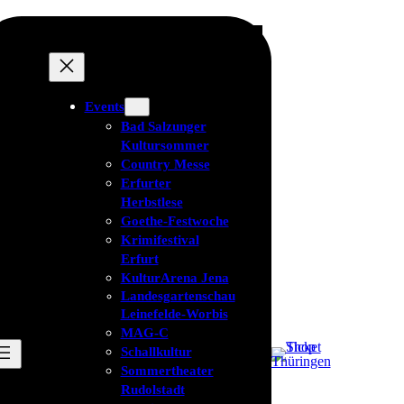
Events
Bad Salzunger
Kultursommer
Country Messe
Erfurter
Herbstlese
Goethe-Festwoche
Krimifestival
Erfurt
KulturArena Jena
Landesgartenschau
Leinefelde-Worbis
MAG-C
Schallkultur
Sommertheater
Rudolstadt