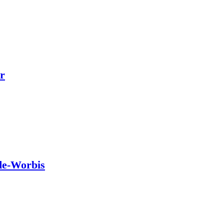
r
de-Worbis