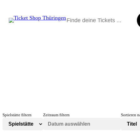
Direkt
zum
Suchen
Inhalt
wechseln
Spielstätte filtern
Zeitraum filtern
Sortieren 