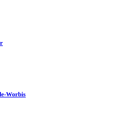
r
de-Worbis