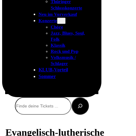
Thüringer
Schlosskonzerte
Neu im Vorverkauf
Konzerte
Chöre
Jazz, Blues, Soul,
Folk
Klassik
Rock und Pop
Volksmusik /
Schlager
KLUB-Vorteil
Sommer
Suchen
Evangelisch-lutherische