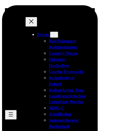
Events
Bad Salzunger
Kultursommer
Country Messe
Erfurter
Herbstlese
Goethe-Festwoche
Krimifestival
Erfurt
KulturArena Jena
Landesgartenschau
Leinefelde-Worbis
MAG-C
Schallkultur
Sommertheater
Rudolstadt