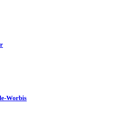
r
de-Worbis