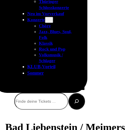
Thüringer
Schlosskonzerte
Neu im Vorverkauf
Konzerte
Chöre
Jazz, Blues, Soul,
Folk
Klassik
Rock und Pop
Volksmusik /
Schlager
KLUB-Vorteil
Sommer
Suchen
Bad Liebenstein / Meimers