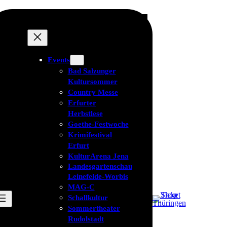
Events
Bad Salzunger
Kultursommer
Country Messe
Erfurter
Herbstlese
Goethe-Festwoche
Krimifestival
Erfurt
KulturArena Jena
Landesgartenschau
Leinefelde-Worbis
MAG-C
Schallkultur
Sommertheater
Rudolstadt