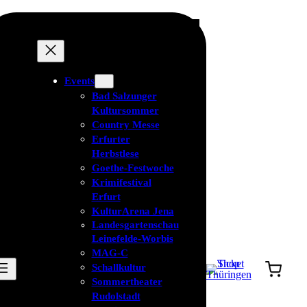
Events
Bad Salzunger
Kultursommer
Country Messe
Erfurter
Herbstlese
Goethe-Festwoche
Krimifestival
Erfurt
KulturArena Jena
Landesgartenschau
Leinefelde-Worbis
MAG-C
Schallkultur
Sommertheater
Rudolstadt