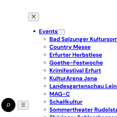
Events
Bad Salzunger Kulturso
Country Messe
Erfurter Herbstlese
Goethe-Festwoche
Krimifestival Erfurt
KulturArena Jena
Landesgartenschau Lein
MAG-C
Schallkultur
Sommertheater Rudolst