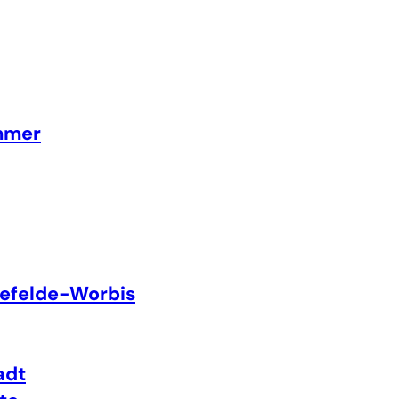
mmer
efelde-Worbis
adt