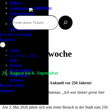
MAG-C
Schallkultur
Sommertheater
Suchen
Rudolstadt
Thüringer
Schlosskonzerte
Neu im Vorverkauf
Konzerte
Chöre
Goethe-Festwoche
Jazz, Blues, Soul,
Folk
Klassik
Rock und Pop
28. August bis 6. September
Volksmusik /
Schlager
2026 feiert Ilmenau Goethes Ankunft vor 250 Jahren!
KLUB-Vorteil
Sommer
Goethe schwärmte einst von Ilmenau:
„Ich war immer gerne hier
und bin es noch …“
Am 3. Mai 2026 jährte sich sein erster Besuch in der Stadt zum 250.