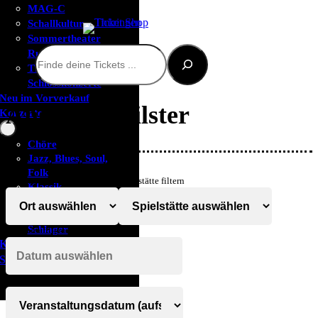
MAG-C
Schallkultur
Sommertheater
Suchen
Rudolstadt
Thüringer
Schlosskonzerte
Neu im Vorverkauf
Angelika Milster
Konzerte
Chöre
Jazz, Blues, Soul,
Folk
Ort filtern
Spielstätte filtern
Klassik
Rock und Pop
Volksmusik /
Schlager
Zeitraum filtern
KLUB-Vorteil
Sommer
Sortieren nach