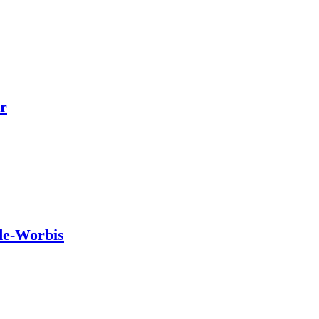
r
de-Worbis