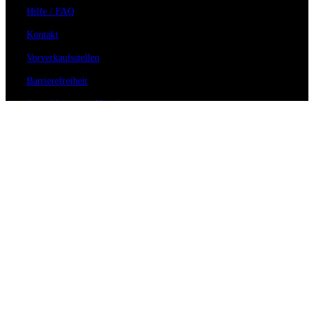
Hilfe / FAQ
Kontakt
Vorverkaufsstellen
Barrierefreiheit
Anmeldung zum Newsletter
Für Veranstalter
Zahlungs- & Versandarten