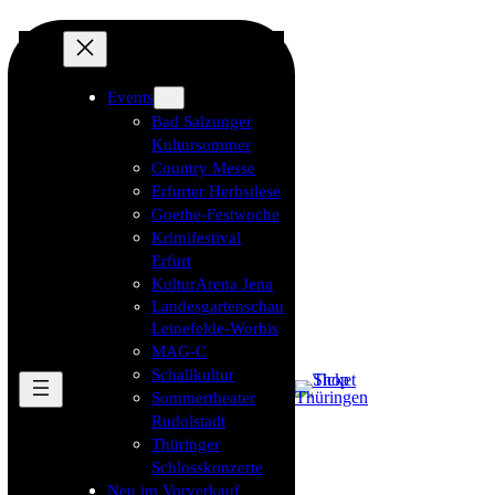
Events
Bad Salzunger
Kultursommer
Country Messe
Erfurter Herbstlese
Goethe-Festwoche
Krimifestival
Erfurt
KulturArena Jena
Landesgartenschau
Leinefelde-Worbis
MAG-C
Schallkultur
Sommertheater
Rudolstadt
Thüringer
Schlosskonzerte
Neu im Vorverkauf