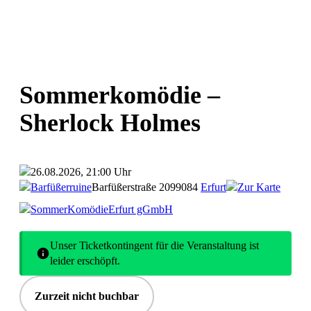
Sommerkomödie –
Sherlock Holmes
26.08.2026, 21:00 Uhr
Barfüßerruine
Barfüßerstraße 20
99084
Erfurt
Zur Karte
SommerKomödieErfurt gGmbH
Unser Ticketkontingent für die Veranstaltung ist
leider erschöpft.
Zurzeit nicht buchbar