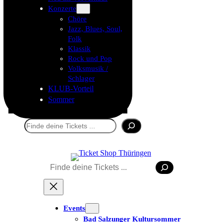
Konzerte
Chöre
Jazz, Blues, Soul,
Folk
Klassik
Rock und Pop
Volksmusik /
Schlager
KLUB-Vorteil
Sommer
Suchen
Suchen
Events
Bad Salzunger Kultursommer