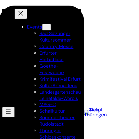
Events
Bad Salzunger
Kultursommer
Country Messe
Erfurter
Herbstlese
Goethe-
Festwoche
Krimifestival Erfurt
KulturArena Jena
Landesgartenschau
Leinefelde-Worbis
MAG-C
Schallkultur
Sommertheater
Rudolstadt
Thüringer
Schlosskonzerte