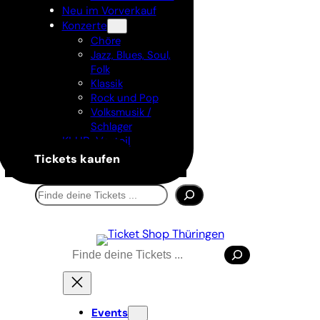
Neu im Vorverkauf
Konzerte
Chöre
Jazz, Blues, Soul,
Folk
Klassik
Rock und Pop
Volksmusik /
Schlager
KLUB-Vorteil
Sommer
Tickets kaufen
Suchen
Suchen
Events