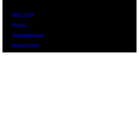
Hilfe / FAQ
Kontakt
Vorverkaufsstellen
Barrierefreiheit
Anmeldung zum Newsletter
Für Veranstalter
Zahlungs- & Versandarten