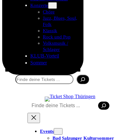
Konzerte
Chöre
Jazz, Blues, Soul,
Folk
Klassik
Rock und Pop
Volksmusik /
Schlager
KLUB-Vorteil
Sommer
Suchen
Suchen
Events
Bad Salzunger Kultursommer