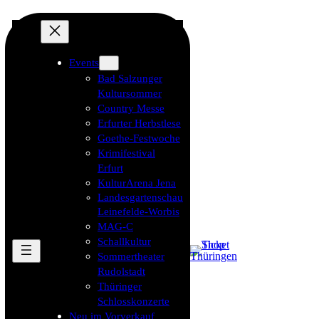
Events
Bad Salzunger
Kultursommer
Country Messe
Erfurter Herbstlese
Goethe-Festwoche
Krimifestival
Erfurt
KulturArena Jena
Landesgartenschau
Leinefelde-Worbis
MAG-C
Schallkultur
Sommertheater
Rudolstadt
Thüringer
Schlosskonzerte
Neu im Vorverkauf