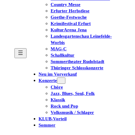
Country Messe
Erfurter Herbstlese
Goethe-Festwoche
Krimifestival Erfurt
KulturArena Jena
Landesgartenschau Leinefelde-
Worbis
MAG-C
Schallkultur
Sommertheater Rudolstadt
Thüringer Schlosskonzerte
Neu im Vorverkauf
Konzerte
Chöre
Jazz, Blues, Soul, Folk
Klassik
Rock und Pop
Volksmusik / Schlager
KLUB-Vorteil
Sommer