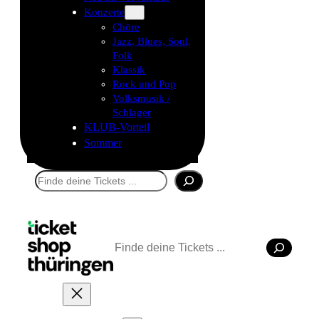
Konzerte
Chöre
Jazz, Blues, Soul,
Folk
Klassik
Rock und Pop
Volksmusik /
Schlager
KLUB-Vorteil
Sommer
Suchen
Suchen
Tickets kaufen