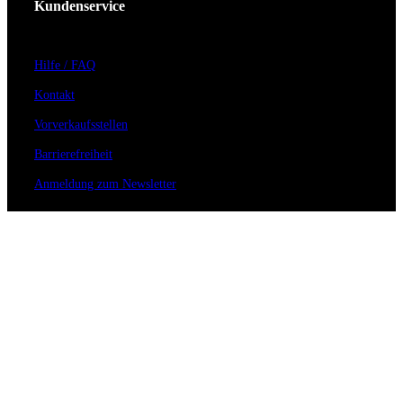
Kundenservice
Hilfe / FAQ
Kontakt
Vorverkaufsstellen
Barrierefreiheit
Anmeldung zum Newsletter
Für Veranstalter
Zahlungs- & Versandarten