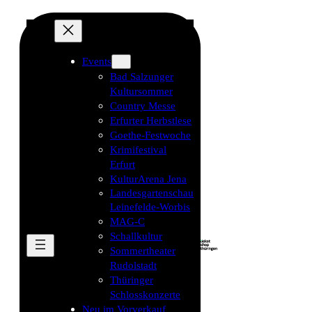
Events
Bad Salzunger
Kultursommer
Country Messe
Erfurter Herbstlese
Goethe-Festwoche
Krimifestival
Erfurt
KulturArena Jena
Landesgartenschau
Leinefelde-Worbis
MAG-C
Schallkultur
Sommertheater
Rudolstadt
Thüringer
Schlosskonzerte
Neu im Vorverkauf