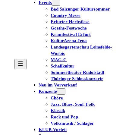
Events
Bad Salzunger Kultursommer
Country Messe
Erfurter Herbstlese
Goethe-Festwoche
Krimifestival Erfurt
KulturArena Jena
Landesgartenschau Leinefelde-
Worbis
MAG-C
Schallkultur
Sommertheater Rudolstadt
Thüringer Schlosskonzerte
Neu im Vorverkauf
Konzerte
Chöre
Jazz, Blues, Soul, Folk
Klassik
Rock und Pop
Volksmusik / Schlager
KLUB-Vorteil