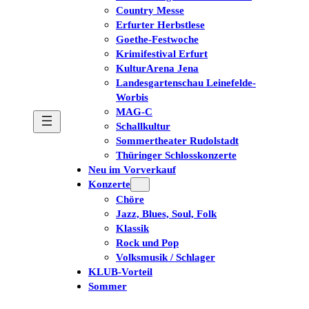
Country Messe
Erfurter Herbstlese
Goethe-Festwoche
Krimifestival Erfurt
KulturArena Jena
Landesgartenschau Leinefelde-
Worbis
MAG-C
Schallkultur
Sommertheater Rudolstadt
Thüringer Schlosskonzerte
Neu im Vorverkauf
Konzerte
Chöre
Jazz, Blues, Soul, Folk
Klassik
Rock und Pop
Volksmusik / Schlager
KLUB-Vorteil
Sommer