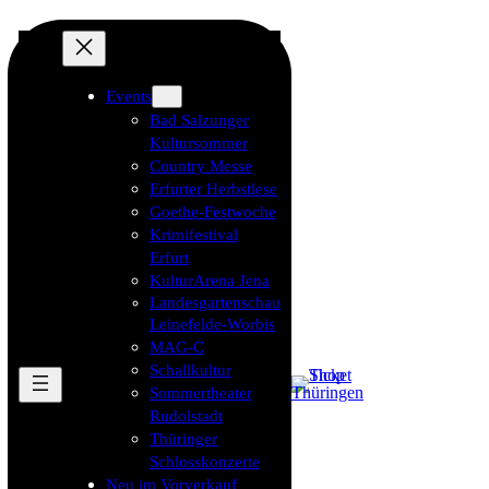
Events
Bad Salzunger
Kultursommer
Country Messe
Erfurter Herbstlese
Goethe-Festwoche
Krimifestival
Erfurt
KulturArena Jena
Landesgartenschau
Leinefelde-Worbis
MAG-C
Schallkultur
Sommertheater
Rudolstadt
Thüringer
Schlosskonzerte
Neu im Vorverkauf