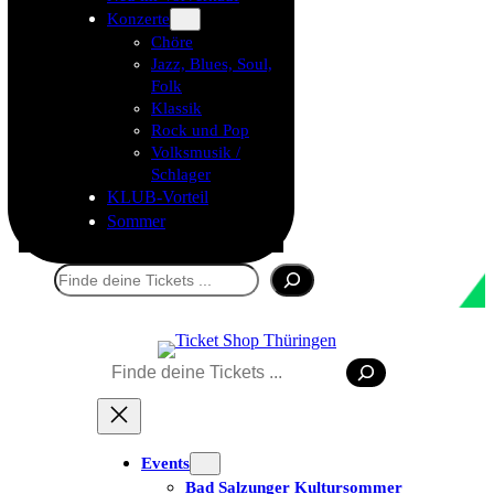
Konzerte
Chöre
Jazz, Blues, Soul,
Folk
Klassik
Rock und Pop
Volksmusik /
Schlager
KLUB-Vorteil
Sommer
Suchen
Suchen
Tickets kaufen
Events
Bad Salzunger Kultursommer