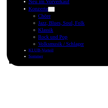
Neu im Vorverkauf
Konzerte
Chöre
Jazz, Blues, Soul, Folk
Klassik
Rock und Pop
Volksmusik / Schlager
KLUB-Vorteil
Sommer