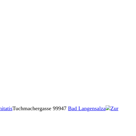
itatis
Tuchmachergasse
99947
Bad Langensalza
Zur