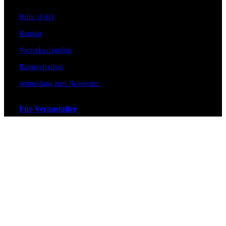
Hilfe / FAQ
Kontakt
Vorverkaufsstellen
Barrierefreiheit
Anmeldung zum Newsletter
Für Veranstalter
Zahlungs- & Versandarten