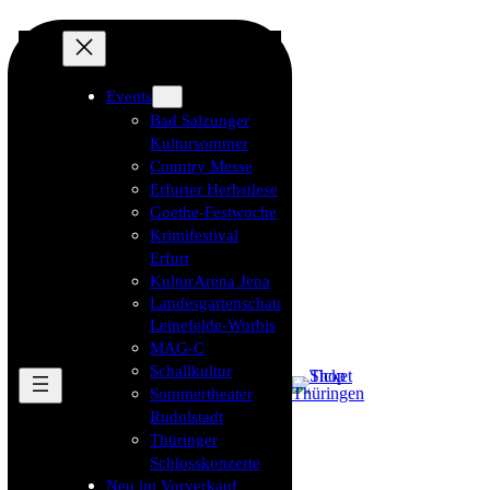
Events
Bad Salzunger
Kultursommer
Country Messe
Erfurter Herbstlese
Goethe-Festwoche
Krimifestival
Erfurt
KulturArena Jena
Landesgartenschau
Leinefelde-Worbis
MAG-C
Schallkultur
Sommertheater
Rudolstadt
Thüringer
Schlosskonzerte
Neu im Vorverkauf