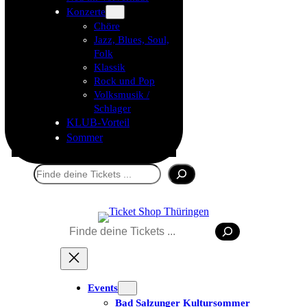
Konzerte
Chöre
Jazz, Blues, Soul,
Folk
Klassik
Rock und Pop
Volksmusik /
Schlager
KLUB-Vorteil
Sommer
Suchen
Suchen
Events
Bad Salzunger Kultursommer