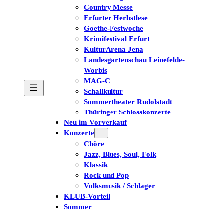
Country Messe
Erfurter Herbstlese
Goethe-Festwoche
Krimifestival Erfurt
KulturArena Jena
Landesgartenschau Leinefelde-
Worbis
MAG-C
Schallkultur
Sommertheater Rudolstadt
Thüringer Schlosskonzerte
Neu im Vorverkauf
Konzerte
Chöre
Jazz, Blues, Soul, Folk
Klassik
Rock und Pop
Volksmusik / Schlager
KLUB-Vorteil
Sommer