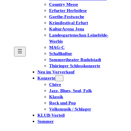
Country Messe
Erfurter Herbstlese
Goethe-Festwoche
Krimifestival Erfurt
KulturArena Jena
Landesgartenschau Leinefelde-
Worbis
MAG-C
Schallkultur
Sommertheater Rudolstadt
Thüringer Schlosskonzerte
Neu im Vorverkauf
Konzerte
Chöre
Jazz, Blues, Soul, Folk
Klassik
Rock und Pop
Volksmusik / Schlager
KLUB-Vorteil
Sommer