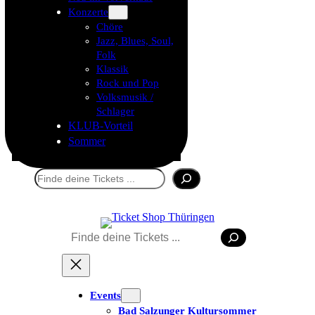
Konzerte
Chöre
Jazz, Blues, Soul,
Folk
Klassik
Rock und Pop
Volksmusik /
Schlager
KLUB-Vorteil
Sommer
Suchen
Suchen
Tickets kaufen
Events
Bad Salzunger Kultursommer