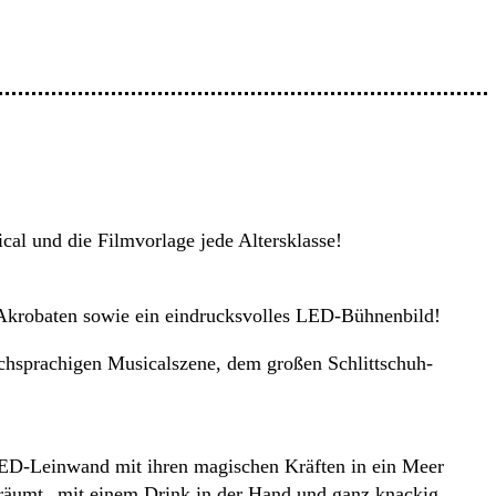
cal und die Filmvorlage jede Altersklasse!
d Akrobaten sowie ein eindrucksvolles LED-Bühnenbild!
schsprachigen Musicalszene, dem großen Schlittschuh-
 LED-Leinwand mit ihren magischen Kräften in ein Meer
träumt „mit einem Drink in der Hand und ganz knackig