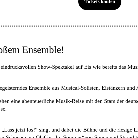
Tickets kaufen
roßem Ensemble!
 eindrucksvollen Show-Spektakel auf Eis wie bereits das Musi
 begeisterndes Ensemble aus Musical-Solisten, Eistänzern un
hen eine abenteuerliche Musik-Reise mit den Stars der deut
se.
„Lass jetzt los!“ singt und dabei die Bühne und die riesige
, wenn Schneemann Olaf in „Im Sommer“von Sonne und Strand 