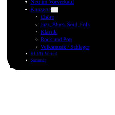
Neu im Vorverkauf
Konzerte
Chöre
Jazz, Blues, Soul, Folk
Klassik
Rock und Pop
Volksmusik / Schlager
KLUB-Vorteil
Sommer