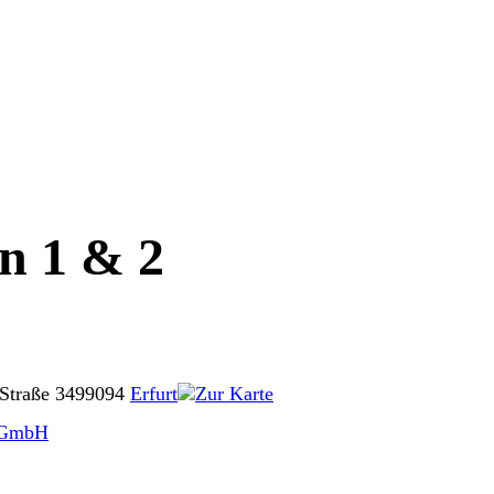
n 1 & 2
Straße 34
99094
Erfurt
Zur Karte
 GmbH