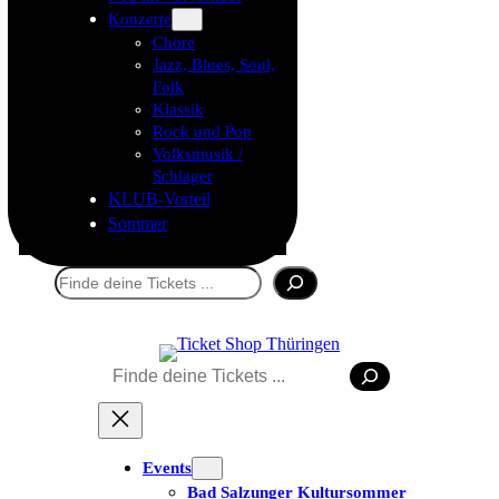
Konzerte
Chöre
Jazz, Blues, Soul,
Folk
Klassik
Rock und Pop
Volksmusik /
Schlager
KLUB-Vorteil
Sommer
Suchen
Suchen
Tickets kaufen
Events
Bad Salzunger Kultursommer