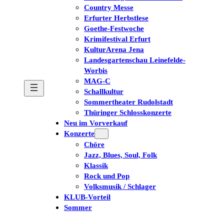
Country Messe
Erfurter Herbstlese
Goethe-Festwoche
Krimifestival Erfurt
KulturArena Jena
Landesgartenschau Leinefelde-
Worbis
MAG-C
Schallkultur
Sommertheater Rudolstadt
Thüringer Schlosskonzerte
Neu im Vorverkauf
Konzerte
Chöre
Jazz, Blues, Soul, Folk
Klassik
Rock und Pop
Volksmusik / Schlager
KLUB-Vorteil
Sommer