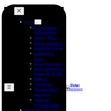
Events
Bad Salzunger
Kultursommer
Country Messe
Erfurter Herbstlese
Goethe-Festwoche
Krimifestival
Erfurt
KulturArena Jena
Landesgartenschau
Leinefelde-Worbis
MAG-C
Schallkultur
Sommertheater
Rudolstadt
Thüringer
Schlosskonzerte
Neu im Vorverkauf