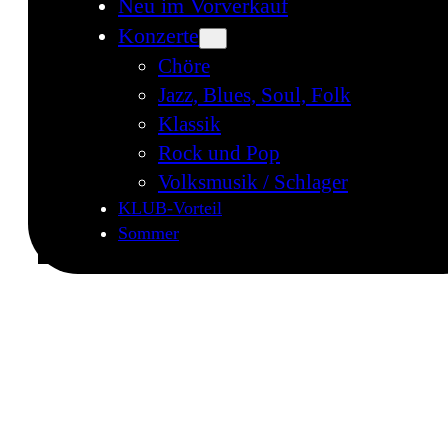
Neu im Vorverkauf
Konzerte
Chöre
Jazz, Blues, Soul, Folk
Klassik
Rock und Pop
Volksmusik / Schlager
KLUB-Vorteil
Sommer