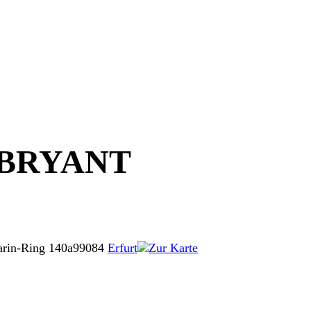
BRYANT
arin-Ring 140a
99084
Erfurt
Zur Karte