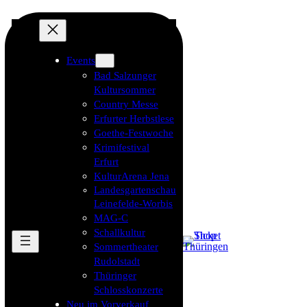
Events
Bad Salzunger
Kultursommer
Country Messe
Erfurter Herbstlese
Goethe-Festwoche
Krimifestival
Erfurt
KulturArena Jena
Landesgartenschau
Leinefelde-Worbis
MAG-C
Schallkultur
Sommertheater
Rudolstadt
Thüringer
Schlosskonzerte
Neu im Vorverkauf