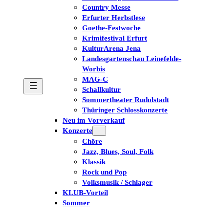
Country Messe
Erfurter Herbstlese
Goethe-Festwoche
Krimifestival Erfurt
KulturArena Jena
Landesgartenschau Leinefelde-
Worbis
MAG-C
Schallkultur
Sommertheater Rudolstadt
Thüringer Schlosskonzerte
Neu im Vorverkauf
Konzerte
Chöre
Jazz, Blues, Soul, Folk
Klassik
Rock und Pop
Volksmusik / Schlager
KLUB-Vorteil
Sommer