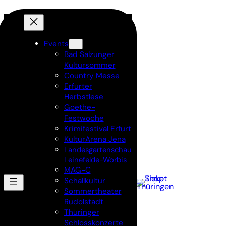
Events
Bad Salzunger
Kultursommer
Country Messe
Erfurter
Herbstlese
Goethe-
Festwoche
Krimifestival Erfurt
KulturArena Jena
Landesgartenschau
Leinefelde-Worbis
MAG-C
Schallkultur
Sommertheater
Rudolstadt
Thüringer
Schlosskonzerte