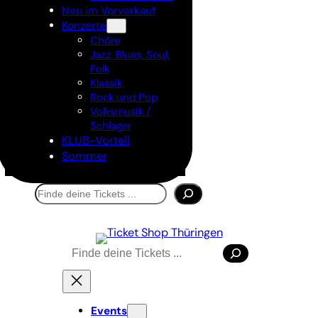
Neu im Vorverkauf
Konzerte
Chöre
Jazz, Blues, Soul,
Folk
Klassik
Rock und Pop
Volksmusik /
Schlager
KLUB-Vorteil
Sommer
Suchen
Suchen
Events