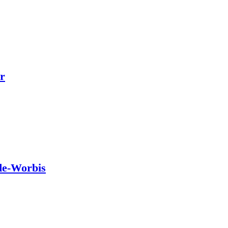
r
de-Worbis