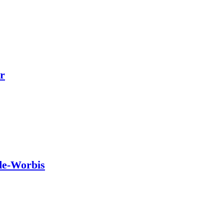
r
de-Worbis