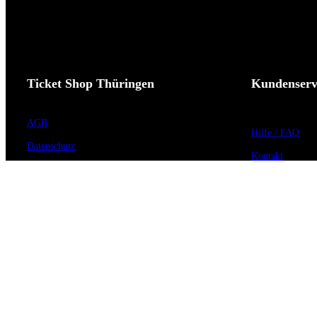
Ticket Shop Thüringen
Kundenserv
AGB
Hilfe / FAQ
Datenschutz
Kontakt
Impressum
Vorverkaufsstell
Widerrufsrecht
Barrierefreiheit
Cookie-Einstellungen
Anmeldung zum 