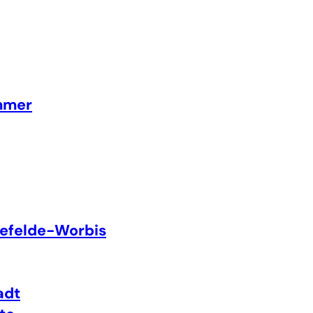
mmer
efelde-Worbis
adt