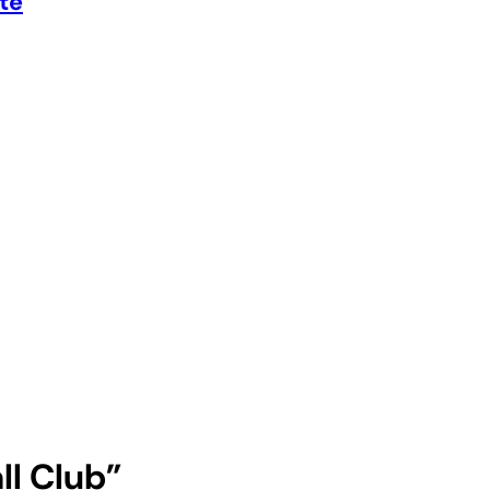
te
ll Club”