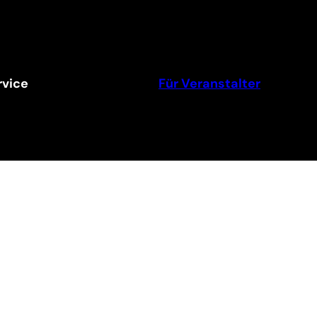
vice
Für Veranstalter
llen
t
m Newsletter
Ticket Shop Thüringen © 2025