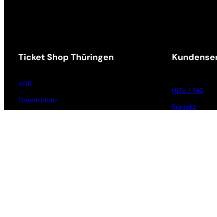
Ticket Shop Thüringen
Kundenser
AGB
Hilfe / FAQ
Datenschutz
Kontakt
Impressum
Vorverkaufsste
Widerrufsrecht
Barrierefreihei
Cookie-Einstellungen
Anmeldung zu