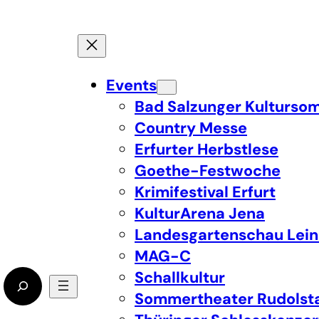
Events
Bad Salzunger Kulturso
Country Messe
Erfurter Herbstlese
Goethe-Festwoche
Krimifestival Erfurt
KulturArena Jena
Landesgartenschau Lein
MAG-C
Schallkultur
Sommertheater Rudolst