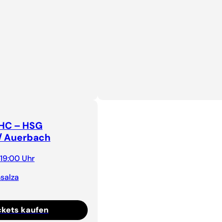
 HC – HSG
/ Auerbach
 19:00 Uhr
salza
ckets kaufen